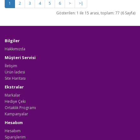
1
2
3
4
5
6
>
>|
Gösterilen: 1 ile 15 arası, toplam: 77 (6 Sayfa)
Bilgiler
Hakkımızda
Müşteri Servisi
İletişim
Ürün İadesi
Site Haritası
Ekstralar
Markalar
Hediye Çeki
Ortaklık Programı
Kampanyalar
Hesabım
Hesabım
Siparişlerim